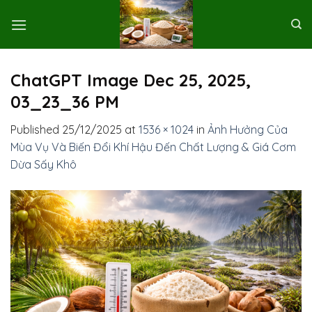
Skip
to
content
ChatGPT Image Dec 25, 2025,
03_23_36 PM
Published
25/12/2025
at
1536 × 1024
in
Ảnh Hưởng Của
Mùa Vụ Và Biến Đổi Khí Hậu Đến Chất Lượng & Giá Cơm
Dừa Sấy Khô