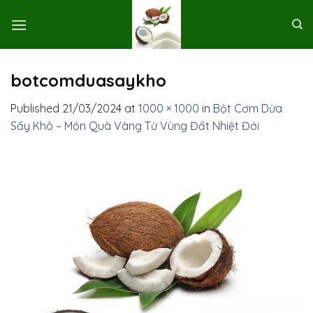
Skip
to
content
botcomduasaykho
Published
21/03/2024
at
1000 × 1000
in
Bột Cơm Dừa
Sấy Khô – Món Quà Vàng Từ Vùng Đất Nhiệt Đới