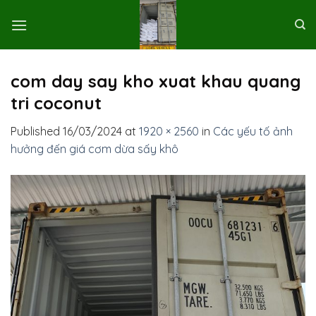
Skip
to
content
com day say kho xuat khau quang
tri coconut
Published
16/03/2024
at
1920 × 2560
in
Các yếu tố ảnh
hưởng đến giá cơm dừa sấy khô