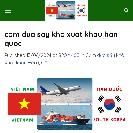
Skip
to
content
com dua say kho xuat khau han
quoc
Published
13/06/2024
at
820 × 400
in
Cơm dừa sấy khô
Xuất khẩu Hàn Quốc.