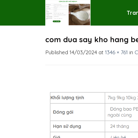
Skip
to
Tra
content
com dua say kho hang b
Published
14/03/2024
at
1346 × 761
in
C