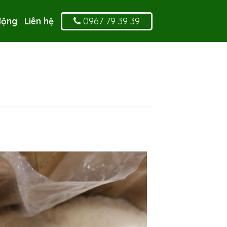
0967 79 39 39
động
Liên hệ