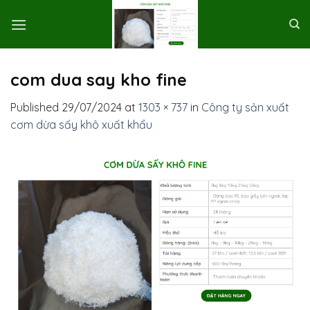
Skip
to
content
com dua say kho fine
Published
29/07/2024
at
1303 × 737
in
Công ty sản xuất
cơm dừa sấy khô xuất khẩu