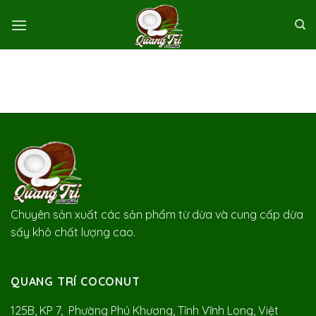
Skip
to
content
Chuyên sản xuất các sản phẩm từ dừa và cung cấp dừa
sấy khô chất lượng cao.
QUANG TRÍ COCONUT
125B, KP 7, Phường Phú Khương, Tỉnh Vĩnh Long, Việt