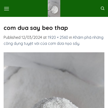
Skip
to
content
com dua say beo thap
Published
12/03/2024
at
1920 × 2560
in
Khám phá những
công dụng tuyệt vời của cơm dừa nạo sấy.