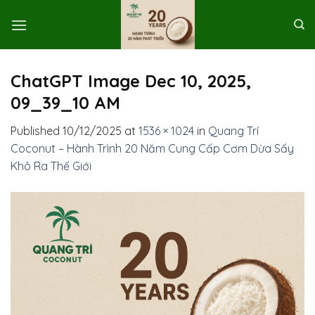
Skip
to
content
ChatGPT Image Dec 10, 2025,
09_39_10 AM
Published
10/12/2025
at
1536 × 1024
in
Quang Trí
Coconut – Hành Trình 20 Năm Cung Cấp Cơm Dừa Sấy
Khô Ra Thế Giới