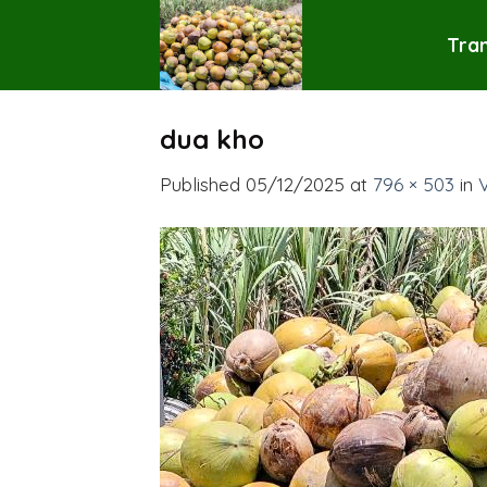
Skip
to
Tra
content
dua kho
Published
05/12/2025
at
796 × 503
in