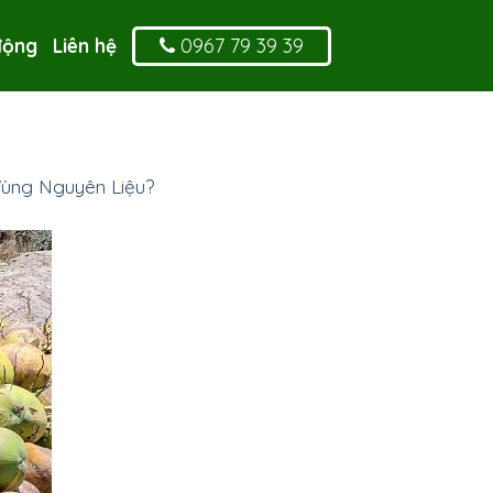
0967 79 39 39
động
Liên hệ
ùng Nguyên Liệu?