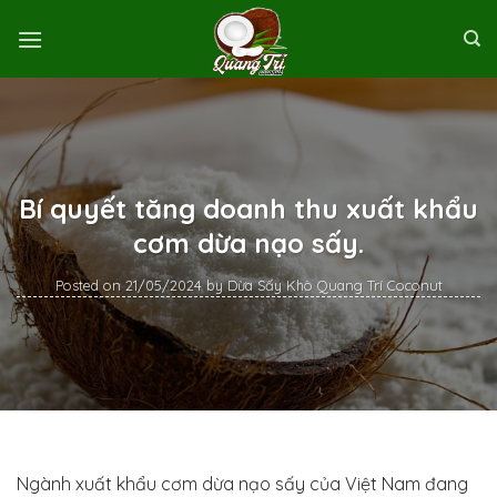
Skip
to
content
Bí quyết tăng doanh thu xuất khẩu
cơm dừa nạo sấy.
Posted on
21/05/2024
by
Dừa Sấy Khô Quang Trí Coconut
Ngành xuất khẩu cơm dừa nạo sấy của Việt Nam đang