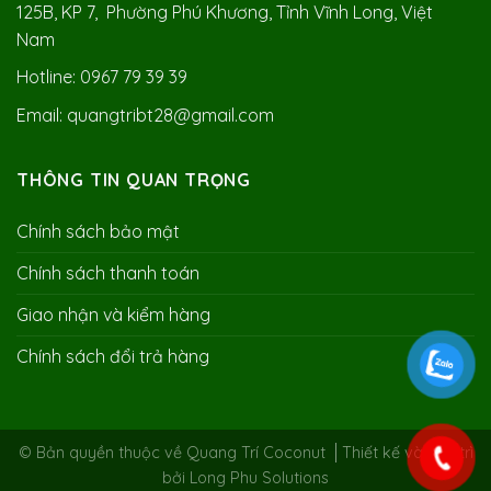
125B, KP 7, Phường Phú Khương, Tỉnh Vĩnh Long, Việt
Nam
Hotline: 0967 79 39 39
Email: quangtribt28@gmail.com
THÔNG TIN QUAN TRỌNG
Chính sách bảo mật
Chính sách thanh toán
Giao nhận và kiểm hàng
Chính sách đổi trả hàng
© Bản quyền thuộc về Quang Trí Coconut
Thiết kế và duy trì
bởi
Long Phu Solutions