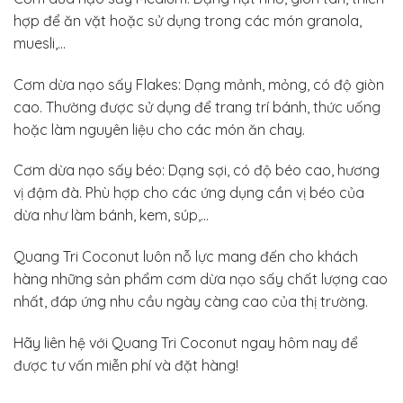
hợp để ăn vặt hoặc sử dụng trong các món granola,
muesli,…
Cơm dừa nạo sấy Flakes: Dạng mảnh, mỏng, có độ giòn
cao. Thường được sử dụng để trang trí bánh, thức uống
hoặc làm nguyên liệu cho các món ăn chay.
Cơm dừa nạo sấy béo: Dạng sợi, có độ béo cao, hương
vị đậm đà. Phù hợp cho các ứng dụng cần vị béo của
dừa như làm bánh, kem, súp,…
Quang Tri Coconut luôn nỗ lực mang đến cho khách
hàng những sản phẩm cơm dừa nạo sấy chất lượng cao
nhất, đáp ứng nhu cầu ngày càng cao của thị trường.
Hãy liên hệ với Quang Tri Coconut ngay hôm nay để
được tư vấn miễn phí và đặt hàng!