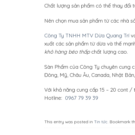
Chất lượng sản phẩm có thể thay đổi t
Nên chọn mua sản phẩm từ các nhà sản
Công Ty TNHH MTV Dừa Quang Trí
vớ
xuất các sản phẩm từ dừa và thế mạn
khô hàng béo thấp
chất lượng cao.
Sàn Phẩm của Công Ty chuyên cung 
Đông, Mỹ, Châu Âu, Canada, Nhật Bản
Với khả năng cung cấp 15 – 20 cont / 
Hotline:
0967 79 39 39
This entry was posted in
Tin tức
. Bookmark t