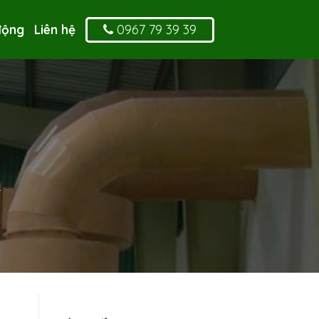
0967 79 39 39
động
Liên hệ
u