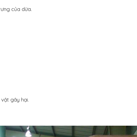
rưng của dừa.
vật gây hại.