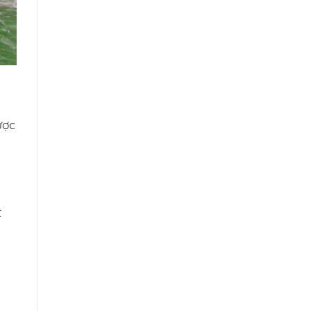
ược
t