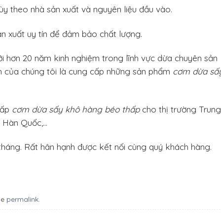
ùy theo nhà sản xuất và nguyên liệu đầu vào.
 xuất uy tín để đảm bảo chất lượng.
i hơn 20 năm kinh nghiệm trong lĩnh vực dừa chuyên sản
h của chúng tôi là cung cấp những sản phẩm
cơm dừa sấ
cấp
cơm dừa sấy khô hàng béo thấp
cho thị trường Trung
, Hàn Quốc,…
tháng. Rất hân hạnh được kết nối cùng quý khách hàng.
he
permalink
.