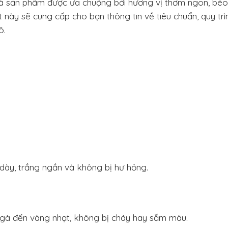
là sản phẩm được ưa chuộng bởi hương vị thơm ngon, béo
t này sẽ cung cấp cho bạn thông tin về tiêu chuẩn, quy trì
ô.
 dày, trắng ngần và không bị hư hỏng.
gà đến vàng nhạt, không bị cháy hay sẫm màu.