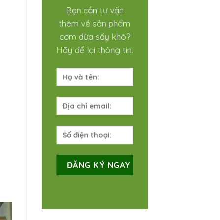
Bạn cần tư vấn
thêm về sản phẩm
cơm dừa sấy khô?
Hãy để lại thông tin.