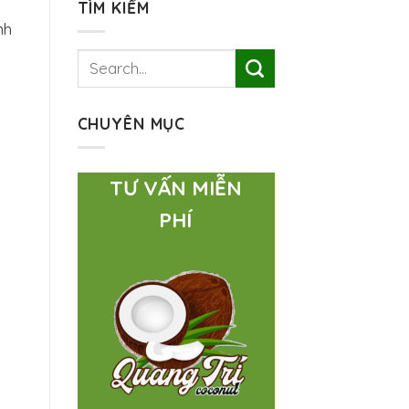
TÌM KIẾM
nh
CHUYÊN MỤC
TƯ VẤN MIỄN
PHÍ