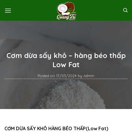
Skip
to
content
Cơm dừa sấy khô – hàng béo thấp
Low Fat
Posted on
17/03/2024
by
Admin
CƠM DỪA SẤY KHÔ HÀNG BÉO THẤP(Low Fat)