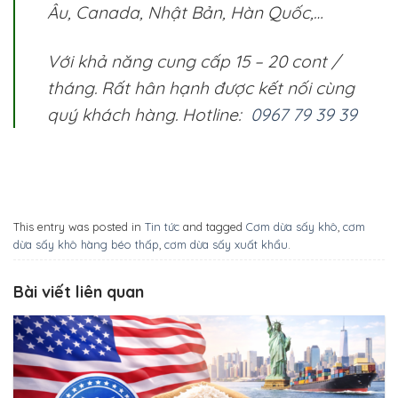
Âu, Canada, Nhật Bản, Hàn Quốc,…
Với khả năng cung cấp 15 – 20 cont /
tháng. Rất hân hạnh được kết nối cùng
quý khách hàng. Hotline:
0967 79 39 39
This entry was posted in
Tin tức
and tagged
Cơm dừa sấy khô
,
cơm
dừa sấy khô hàng béo thấp
,
cơm dừa sấy xuất khẩu
.
Bài viết liên quan