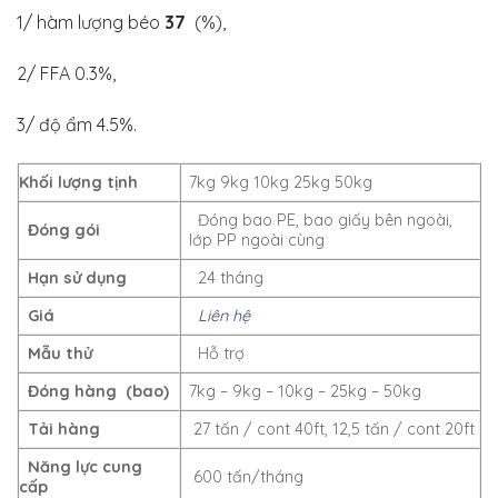
1/ hàm lượng béo
37
(%),
2/ FFA 0.3%,
3/ độ ẩm 4.5%.
Khối lượng tịnh
7kg 9kg 10kg 25kg 50kg
Đóng bao PE, bao giấy bên ngoài,
Đóng gói
lớp PP ngoài cùng
Hạn sử dụng
24 tháng
Giá
Liên hệ
Mẫu thử
Hỗ trợ
Đóng hàng (bao)
7kg – 9kg – 10kg – 25kg – 50kg
Tải hàng
27 tấn / cont 40ft, 12,5 tấn / cont 20ft
Năng lực cung
600 tấn/tháng
cấp