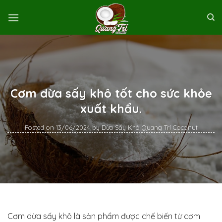
Skip
to
content
Cơm dừa sấy khô tốt cho sức khỏe
xuất khẩu.
Posted on
13/06/2024
by
Dừa Sấy Khô Quang Trí Coconut
Cơm dừa sấy khô là sản phẩm được chế biến từ cơm