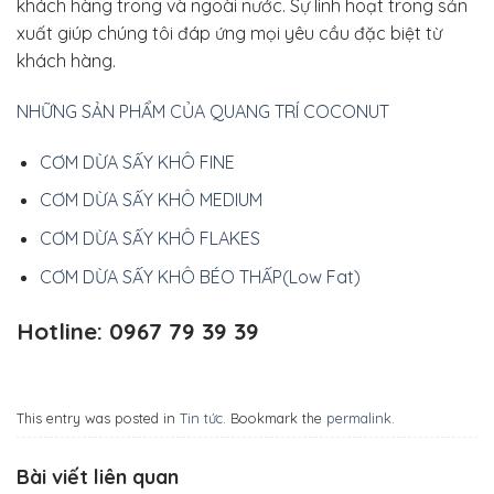
khách hàng trong và ngoài nước. Sự linh hoạt trong sản
xuất giúp chúng tôi đáp ứng mọi yêu cầu đặc biệt từ
khách hàng.
NHỮNG SẢN PHẨM CỦA QUANG TRÍ COCONUT
CƠM DỪA SẤY KHÔ FINE
CƠM DỪA SẤY KHÔ MEDIUM
CƠM DỪA SẤY KHÔ FLAKES
CƠM DỪA SẤY KHÔ BÉO THẤP(Low Fat)
Hotline: 0967 79 39 39
This entry was posted in
Tin tức
. Bookmark the
permalink
.
Bài viết liên quan