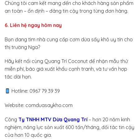
Chúng tôi cam kết mang đến cho khách hàng sản phẩm
an toàn – ổn định – đáng tin cậy trong từng đơn hàng.
6. Liên hệ ngay hôm nay
Bạn đang tìm nhà cung cấp cơm dừa sấy khô uy tín cho
thị trường Nga?
Hãy kết nối cùng Quang Trí Coconut để nhận mẫu thử
miễn phí, báo giá xuất khẩu cạnh tranh, và tư vấn hợp
tác dài hạn.
Hotline: 0967 79 39 39
Website: comduasaykho.com
Công
Ty TNHH MTV Dừa Quang Trí
– hơn 20 năm kinh
nghiệm, năng lực sản xuất 600 tấn/tháng, đối tác tin cậy
của hơn 10 quốc gia.