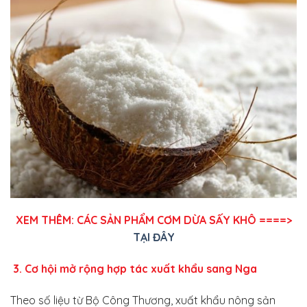
XEM THÊM: CÁC SẢN PHẨM CƠM DỪA SẤY KHÔ ====>
TẠI ĐÂY
3. Cơ hội mở rộng hợp tác xuất khẩu sang Nga
Theo số liệu từ Bộ Công Thương, xuất khẩu nông sản