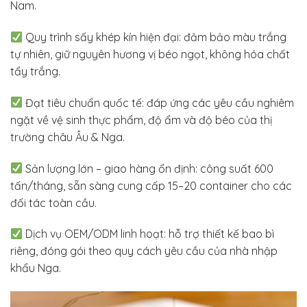
Nam.
Quy trình sấy khép kín hiện đại: đảm bảo màu trắng
tự nhiên, giữ nguyên hương vị béo ngọt, không hóa chất
tẩy trắng.
Đạt tiêu chuẩn quốc tế: đáp ứng các yêu cầu nghiêm
ngặt về vệ sinh thực phẩm, độ ẩm và độ béo của thị
trường châu Âu & Nga.
Sản lượng lớn – giao hàng ổn định: công suất 600
tấn/tháng, sẵn sàng cung cấp 15–20 container cho các
đối tác toàn cầu.
Dịch vụ OEM/ODM linh hoạt: hỗ trợ thiết kế bao bì
riêng, đóng gói theo quy cách yêu cầu của nhà nhập
khẩu Nga.