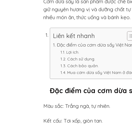
Cơm dừa sấy là sản phẩm được chế biến
giữ nguyên hương vị và dưỡng chất tự
nhiều món ăn, thức uống và bánh kẹo.
Liên kết nhanh
Đặc điểm của cơm dừa sấy Việt Na
Lợi ích.
Cách sử dụng.
Cách bảo quản.
Mua cơm dừa sấy Việt Nam ở đâ
Đặc điểm của cơm dừa 
Màu sắc: Trắng ngà, tự nhiên.
Kết cấu: Tơi xốp, giòn tan.