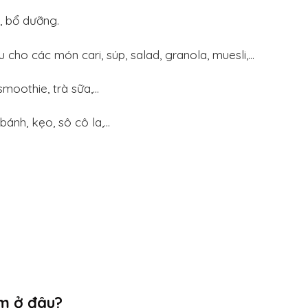
, bổ dưỡng.
cho các món cari, súp, salad, granola, muesli,…
smoothie, trà sữa,…
ánh, kẹo, sô cô la,…
m ở đâu?