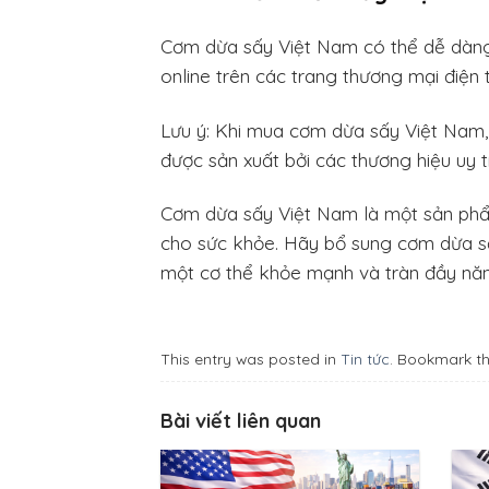
Cơm dừa sấy Việt Nam có thể dễ dàng 
online trên các trang thương mại điện t
Lưu ý: Khi mua cơm dừa sấy Việt Nam,
được sản xuất bởi các thương hiệu uy 
Cơm dừa sấy Việt Nam là một sản phẩm
cho sức khỏe. Hãy bổ sung cơm dừa s
một cơ thể khỏe mạnh và tràn đầy nă
This entry was posted in
Tin tức
. Bookmark t
Bài viết liên quan