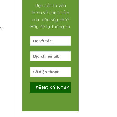
Bạn cần tư vấn
thêm về sản phẩm
cơm dừa sấy khô?
Hãy để lại thông tin.
ân