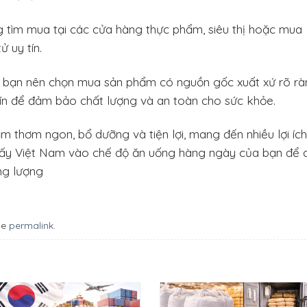
tìm mua tại các cửa hàng thực phẩm, siêu thị hoặc mua
ử uy tín.
 bạn nên chọn mua sản phẩm có nguồn gốc xuất xứ rõ rà
tín để đảm bảo chất lượng và an toàn cho sức khỏe.
 thơm ngon, bổ dưỡng và tiện lợi, mang đến nhiều lợi ích
ấy Việt Nam vào chế độ ăn uống hàng ngày của bạn để 
ng lượng
he
permalink
.