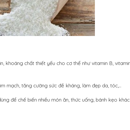
n, khoáng chất thiết yếu cho cơ thể như vitamin B, vitamin
 tim mạch, tăng cường sức đề kháng, làm đẹp da, tóc,…
dùng để chế biến nhiều món ăn, thức uống, bánh kẹo khác