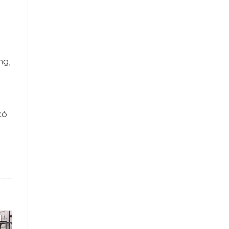
ng,
có