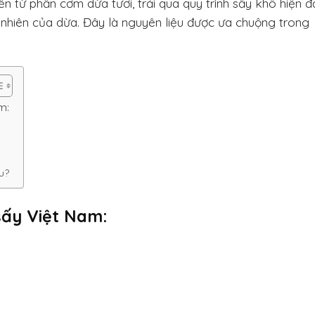
 từ phần cơm dừa tươi, trải qua quy trình sấy khô hiện đạ
 nhiên của dừa. Đây là nguyên liệu được ưa chuộng trong
m:
u?
sấy Việt Nam: