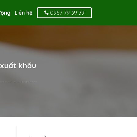
0967 79 39 39
động
Liên hệ
 xuất khẩu