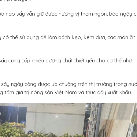
 nạo sấy vẫn giữ được hương vị thơm ngon, béo ngậy 
có thể sử dụng để làm bánh kẹo, kem dừa, các món ăn
ấy cung cấp nhiều dưỡng chất thiết yếu cho cơ thể như
sấy ngày càng được ưa chuộng trên thị trường trong nư
ng tầm giá trị nông sản Việt Nam và thúc đẩy xuất khẩu.