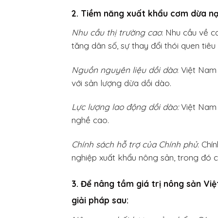
2. Tiềm năng xuất khẩu cơm dừa nạ
Nhu cầu thị trường cao
: Nhu cầu về c
tăng dân số, sự thay đổi thói quen tiê
Nguồn nguyên liệu dồi dào
: Việt Nam
với sản lượng dừa dồi dào.
Lực lượng lao động dồi dào:
Việt Nam c
nghề cao.
Chính sách hỗ trợ của Chính phủ
: Chí
nghiệp xuất khẩu nông sản, trong đó
3. Để nâng tầm giá trị nông sản V
giải pháp sau: