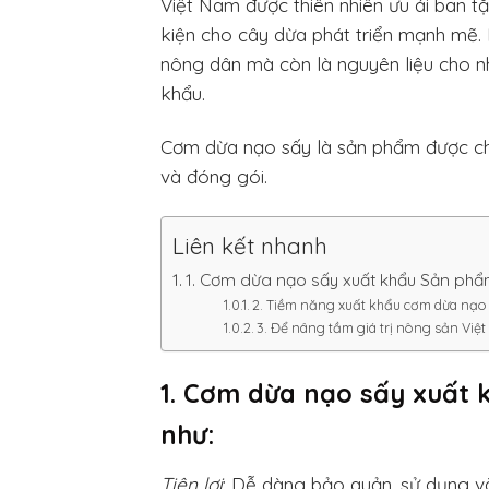
Việt Nam được thiên nhiên ưu ái ban tặn
kiện cho cây dừa phát triển mạnh mẽ.
nông dân mà còn là nguyên liệu cho n
khẩu.
Cơm dừa nạo sấy là sản phẩm được chế
và đóng gói.
Liên kết nhanh
1. Cơm dừa nạo sấy xuất khẩu Sản phẩ
2. Tiềm năng xuất khẩu cơm dừa nạo 
3. Để nâng tầm giá trị nông sản Việ
1. Cơm dừa nạo sấy xuất 
như:
Tiện lợi
: Dễ dàng bảo quản, sử dụng v