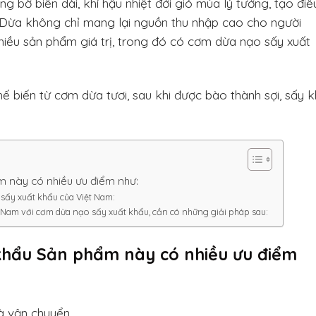
g bờ biển dài, khí hậu nhiệt đới gió mùa lý tưởng, tạo điề
 Dừa không chỉ mang lại nguồn thu nhập cao cho người
hiều sản phẩm giá trị, trong đó có cơm dừa nạo sấy xuất
 biến từ cơm dừa tươi, sau khi được bào thành sợi, sấy 
m này có nhiều ưu điểm như:
sấy xuất khẩu của Việt Nam:
t Nam với cơm dừa nạo sấy xuất khẩu, cần có những giải pháp sau:
khẩu Sản phẩm này có nhiều ưu điểm
à vận chuyển.