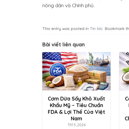
nông dân và Chính phủ.
This entry was posted in
Tin tức
. Bookmark t
Bài viết liên quan
Cơm Dừa Sấy Khô Xuất
C
Khẩu Mỹ – Tiêu Chuẩn
FDA & Lợi Thế Của Việt
Nam
C
Th1 5, 2026