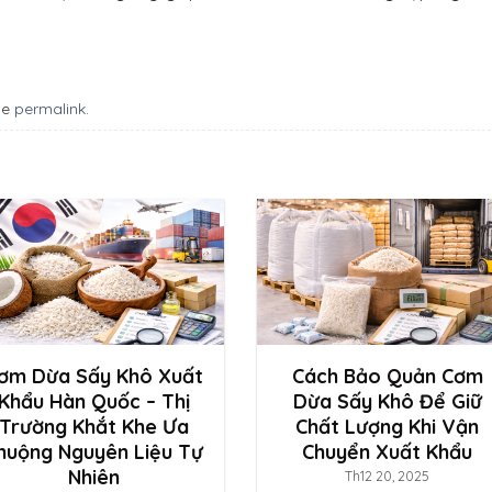
he
permalink
.
ơm Dừa Sấy Khô Xuất
Cách Bảo Quản Cơm
Khẩu Hàn Quốc – Thị
Dừa Sấy Khô Để Giữ
Trường Khắt Khe Ưa
Chất Lượng Khi Vận
huộng Nguyên Liệu Tự
Chuyển Xuất Khẩu
Nhiên
Th12 20, 2025