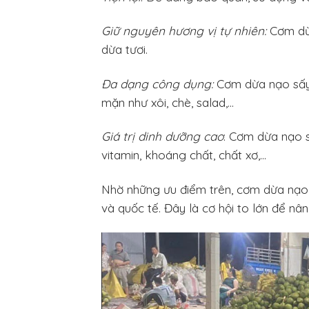
Giữ nguyên hương vị tự nhiên:
Cơm dừa
dừa tươi.
Đa dạng công dụng:
Cơm dừa nạo sấy 
mặn như xôi, chè, salad,…
Giá trị dinh dưỡng cao
: Cơm dừa nạo s
vitamin, khoáng chất, chất xơ,…
Nhờ những ưu điểm trên, cơm dừa nạo 
và quốc tế. Đây là cơ hội to lớn để nâ