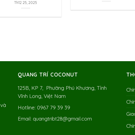
Th12 25, 2025
QUANG TRÍ COCONUT
TH
125B, KP 7, Phường Phú Khương, Tỉnh
Chí
Vĩnh Long, Việt Nam
Chí
 và
Hotline: 0967 79 39 39
Gia
Email: quangtribt28@gmail.com
Chí