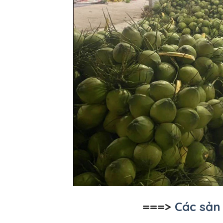
===>
Các sản