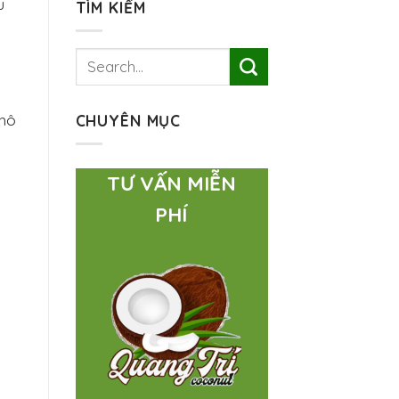
u
TÌM KIẾM
khô
CHUYÊN MỤC
TƯ VẤN MIỄN
PHÍ