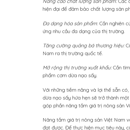
Nâng cao chất lượng sản phẩm:
Các d
hiện đại để đảm bảo chất lượng sản p
Đa dạng hóa sản phẩm
: Cần nghiên 
ứng nhu cầu đa dạng của thị trường.
Tăng cường quảng bá thương hiệu:
Cầ
Nam ra thị trường quốc tế.
Mở rộng thị trường xuất khẩu:
Cần tìm
phẩm cơm dừa nạo sấy.
Với những tiềm năng và lợi thế sẵn có
dừa nạo sấy hứa hẹn sẽ trở thành một
góp phần nâng tầm giá trị nông sản Vi
Nâng tầm giá trị nông sản Việt Nam v
đạt được. Để thực hiện mục tiêu này, 