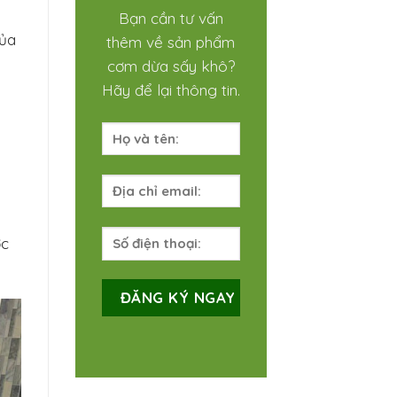
Bạn cần tư vấn
của
thêm về sản phẩm
cơm dừa sấy khô?
Hãy để lại thông tin.
ớc