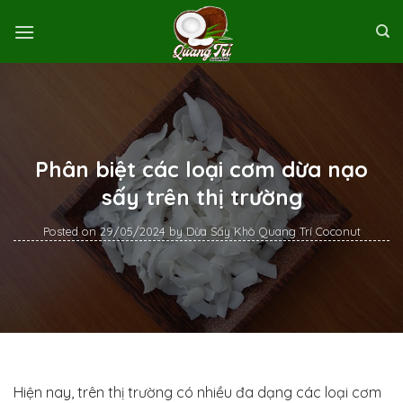
Skip
to
content
Phân biệt các loại cơm dừa nạo
sấy trên thị trường
Posted on
29/05/2024
by
Dừa Sấy Khô Quang Trí Coconut
Hiện nay, trên thị trường có nhiều đa dạng các loại cơm