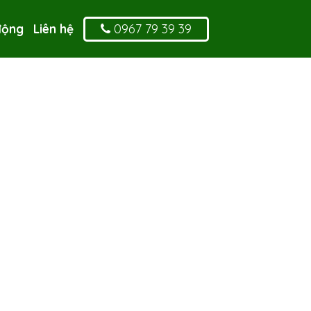
0967 79 39 39
động
Liên hệ