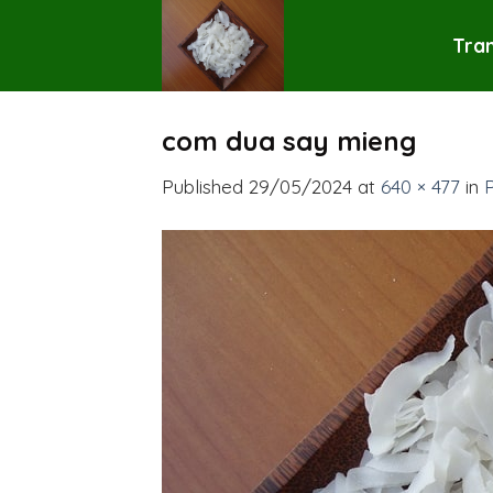
Skip
to
Tra
content
com dua say mieng
Published
29/05/2024
at
640 × 477
in
P