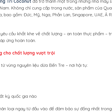
ng Trí Coconut
đã trở thành một trong những nhà máy 
t Nam. Không chỉ cung cấp trong nước, sản phẩm của Qu
a, bao gồm: Đức, Mỹ, Nga, Phần Lan, Singapore, UAE, Ả R
i yêu cầu khắt khe về chất lượng – an toàn thực phẩm – t
đáp ứng hoàn toàn.
g cho chất lượng vượt trội
từ vùng nguyên liệu dừa Bến Tre – nơi hội tụ:
ất kỳ quốc gia nào
hân loại ngay từ đầu vào để đảm bảo sự đồng nhất trong