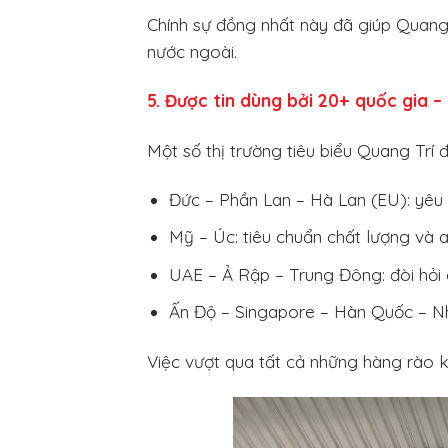
Chính sự đồng nhất này đã giúp Quang 
nước ngoài.
5. Được tin dùng bởi 20+ quốc gia – 
Một số thị trường tiêu biểu Quang Trí 
Đức – Phần Lan – Hà Lan (EU): yêu
Mỹ – Úc: tiêu chuẩn chất lượng và 
UAE – Ả Rập – Trung Đông: đòi hỏi
Ấn Độ – Singapore – Hàn Quốc – Nh
Việc vượt qua tất cả những hàng rào 