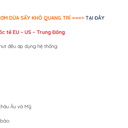
CƠM DỪA SẤY KHÔ QUANG TRÍ ===>
TẠI ĐÂY
uốc tế EU – US – Trung Đông
ut đều áp dụng hệ thống:
 châu Âu và Mỹ
bảo: