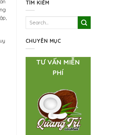
sản
TÌM KIẾM
ang
ập,
ruy
CHUYÊN MỤC
TƯ VẤN MIỄN
PHÍ