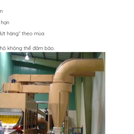
ớn
 hạn
“đứt hàng” theo mùa
 nhỏ không thể đảm bảo.