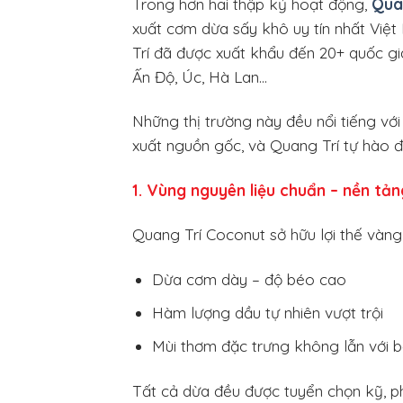
Trong hơn hai thập kỷ hoạt động,
Qua
xuất cơm dừa sấy khô uy tín nhất Việ
Trí đã được xuất khẩu đến 20+ quốc gi
Ấn Độ, Úc, Hà Lan…
Những thị trường này đều nổi tiếng vớ
xuất nguồn gốc, và Quang Trí tự hào 
1. Vùng nguyên liệu chuẩn – nền tản
Quang Trí Coconut sở hữu lợi thế vàng 
Dừa cơm dày – độ béo cao
Hàm lượng dầu tự nhiên vượt trội
Mùi thơm đặc trưng không lẫn với b
Tất cả dừa đều được tuyển chọn kỹ, p