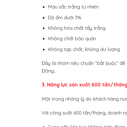
Màu sắc trắng tự nhiên
Độ ẩm dưới 3%
Không hóa chất tẩy trắng
Không chất bảo quản
Không tạp chất, không dư lượng
Đây là nhóm tiêu chuẩn “bắt buộc” để
Đông…
3. Năng lực sản xuất 600 tấn/tháng
Một trong những lý do khách hàng nước
Với công suất 600 tấn/tháng, doanh n
Cung cấp liên tục không gián đoạn