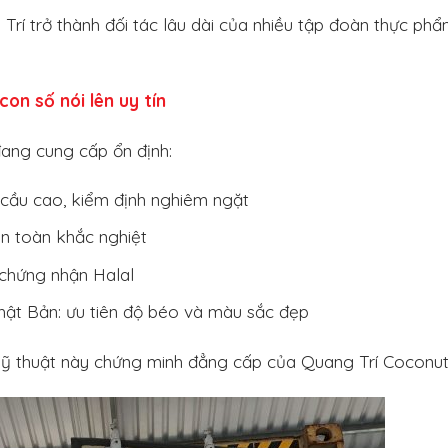
Trí trở thành đối tác lâu dài của nhiều tập đoàn thực ph
con số nói lên uy tín
đang cung cấp ổn định:
 cầu cao, kiểm định nghiêm ngặt
an toàn khắc nghiệt
 chứng nhận Halal
ật Bản: ưu tiên độ béo và màu sắc đẹp
kỹ thuật này chứng minh đẳng cấp của Quang Trí Coconut